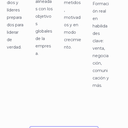
alineada
dios y
metidos
Formaci
s con los
líderes
,
ón real
objetivo
prepara
motivad
en
s
dos para
os y en
habilida
globales
liderar
modo
des
de la
de
crecimie
clave:
empres
verdad.
nto.
venta,
a.
negocia
ción,
comuni
cación y
más.