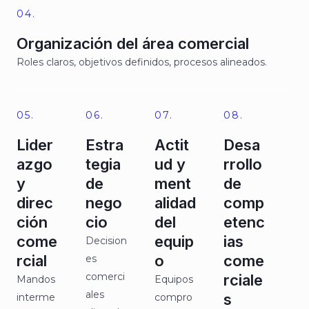
04.
Organización del área comercial
Roles claros, objetivos definidos, procesos alineados.
05.
06.
07.
08.
Lider
Estra
Actit
Desa
azgo
tegia
ud y
rrollo
y
de
ment
de
direc
nego
alidad
comp
ción
cio
del
etenc
come
equip
ias
Decision
rcial
o
come
es
comerci
rciale
Mandos
Equipos
ales
s
interme
compro